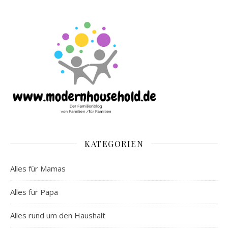
KATEGORIEN
Alles für Mamas
Alles für Papa
Alles rund um den Haushalt