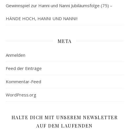
Gewinnspiel zur Hanni und Nanni Jubiläumsfolge (75) –
HÄNDE HOCH, HANNI UND NANNI!
META
Anmelden
Feed der Einträge
Kommentar-Feed
WordPress.org
HALTE DICH MIT UNSEREM NEWSLETTER
AUF DEM LAUFENDEN