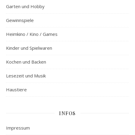
Garten und Hobby
Gewinnspiele
Heimkino / Kino / Games
Kinder und Spielwaren
Kochen und Backen
Lesezeit und Musik
Haustiere
INFOS
Impressum