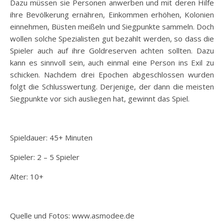
Dazu müssen sie Personen anwerben und mit deren Hilfe
ihre Bevölkerung ernähren, Einkommen erhöhen, Kolonien
einnehmen, Büsten meißeln und Siegpunkte sammeln. Doch
wollen solche Spezialisten gut bezahlt werden, so dass die
Spieler auch auf ihre Goldreserven achten sollten. Dazu
kann es sinnvoll sein, auch einmal eine Person ins Exil zu
schicken. Nachdem drei Epochen abgeschlossen wurden
folgt die Schlusswertung. Derjenige, der dann die meisten
Siegpunkte vor sich ausliegen hat, gewinnt das Spiel.
Spieldauer: 45+ Minuten
Spieler: 2 – 5 Spieler
Alter: 10+
Quelle und Fotos: www.asmodee.de