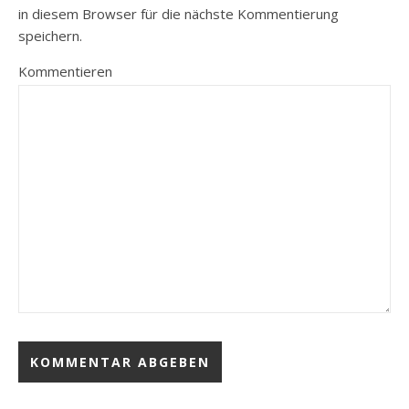
in diesem Browser für die nächste Kommentierung
speichern.
Kommentieren