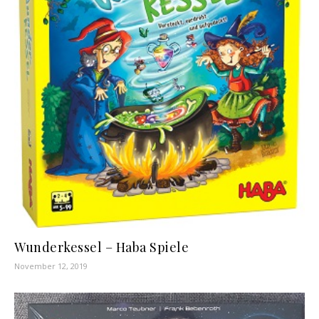
Wunderkessel – Haba Spiele
November 12, 2019